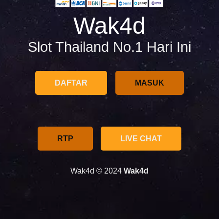
Wak4d
Slot Thailand No.1 Hari Ini
DAFTAR
MASUK
RTP
LIVE CHAT
Wak4d © 2024
Wak4d